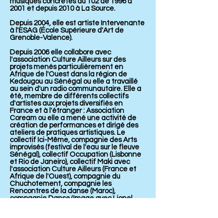
musiques concrètes au 102 de 1996 à
2001 et depuis 2010 à La Source.
Depuis 2004, elle est artiste Intervenante
à l'ESAG (École Supérieure d'Art de
Grenoble-Valence).
Depuis 2006 elle collabore avec
l'association Culture Ailleurs sur des
projets menés particulièrement en
Afrique de l'Ouest dans la région de
Kedougou au Sénégal ou elle a travaillé
au sein d'un radio communautaire. Elle a
été, membre de différents collectifs
d'artistes aux projets diversifiés en
France et à l'étranger : Association
Coream ou elle a mené une activité de
création de performances et dirigé des
ateliers de pratiques artistiques. Le
collectif Ici-Même, compagnie des Arts
improvisés (festival de l'eau sur le fleuve
Sénégal), collectif Occupation (Lisbonne
et Rio de Janeiro), collectif Maki avec
l'association Culture Ailleurs (France et
Afrique de l'Ouest), compagnie du
Chuchotement, compagnie les
Rencontres de la danse (Maroc),
compagnie Danse/Image avec Lionel
Palun (vidéo) et Delphine Dolce (danse).
Composition de la musique du film "un