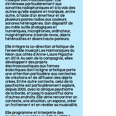
musique électroacoustique.. Elle
s'intéresse particulièrement aux
sonorités radiophoniques et à la voix des
autres qu'elle explore et manipule, entre
autre, à l'aide d'un émetteur et de
plusieurs postes radios aux couleurs
sonores hétérogènes. Son dispositif de
jeu mêle outils analogiques et
numériques, microphones, ordinateur,
magnétophone à bande revox, objets
hétéroclites et divers hauts-parleurs.
Elle intègre la co-direction artistique de
l’ensemble musical Les Harmoniques du
Néon aux côtés d’Anne-Laure Pigache
en 2019. Au sein de la compagnie, elles
développent des projets
électroacoustiques aux formes
éclectiques dont la ligne artistique porte
une attention particulière aux contextes
de créations et de diffusion des objets
crées. Entre autre contexte, celui de la
psychiatrie est particulièrement exploré,
depuis 2003, avec la clinique psychiatre
de la Borde, et jusqu'à aujourd’hui dans
d'autres endroits. Elle aime rencontrer un
contexte, une situation, un espace, créer
un frottement et en révéler sa musicalité.
Elle programme et interprète des