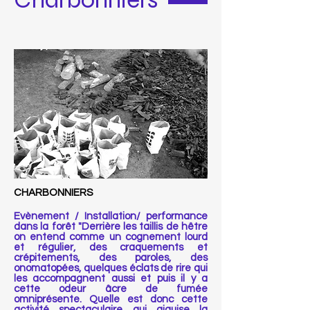
CHARBONNIERS
Evènement / Installation/ performance
dans la forêt "Derrière les taillis de hêtre
on entend comme un cognement lourd
et régulier, des craquements et
crépitements, des paroles, des
onomatopées, quelques éclats de rire qui
les accompagnent aussi et puis il y a
cette odeur âcre de fumée
omniprésente. Quelle est donc cette
activité spectaculaire qui aiguise la