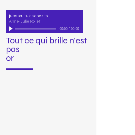
jusqu'ou tu es chez toi
Anne-Julie Rollet
00:00
/
00:00
Tout ce qui brille n'est
pas
or