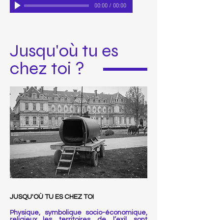
00:00
/
00:00
Jusqu'où tu es
chez toi ?
JUSQU'OÙ TU ES CHEZ TOI
Physique, symbolique socio-économique,
religieux…les territoires de l’exil sont