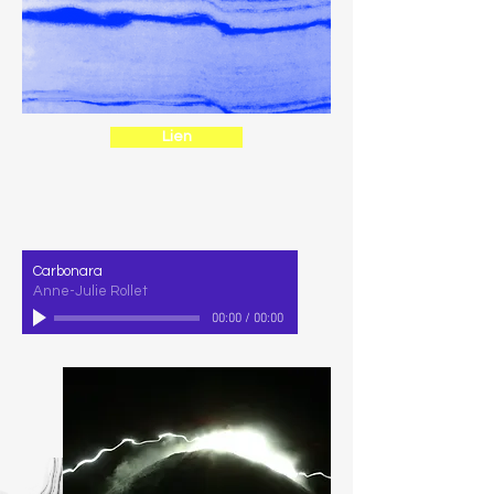
Lien
Carbonara
Anne-Julie Rollet
00:00
/
00:00