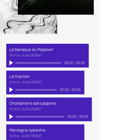
La baraque du Papavet
Anne-Julie Rollet
00:00
/
00:00
La traction
Anne-Julie Rollet
00:00
/
00:00
Charboniers sans papiers
Anne-Julie Rollet
00:00
/
00:00
Montagne sylvestre
Anne-Julie Rollet